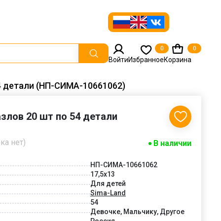
0
0
Войти
Избранное
Корзина
4 детали (НП-СИМА-10661062)
злов 20 шт по 54 детали
ка нет)
В наличии
НП-СИМА-10661062
17,5x13
Для детей
Sima-Land
54
Девочке, Мальчику, Другое
Россия