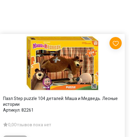
Пазл Step puzzle 104 деталей: Маша и Медведь. Лесные
П
истории
А
Артикул:
82261
0,0
Отзывов пока нет