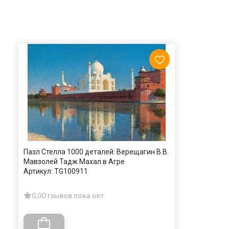
Пазл Стелла 1000 деталей: Верещагин В.В.
Мавзолей Тадж Махал в Агре
Артикул:
TG100911
0,0
Отзывов пока нет