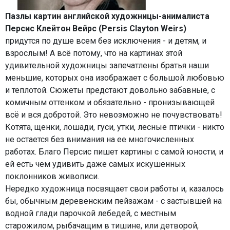
Пазлы картин английской художницы-анималиста
Персис Клейтон Вейрс (Persis Clayton Weirs)
придутся по душе всем без исключения - и детям, и
взрослым! А всё потому, что на картинах этой
удивительной художницы запечатлены братья наши
меньшие, которых она изображает с большой любовью
и теплотой. Сюжеты предстают довольно забавные, с
комичным оттенком и обязательно - пронизывающей
всё и вся добротой. Это невозможно не почувствовать!
Котята, щенки, лошади, гуси, утки, лесные птички - никто
не остается без внимания на ее многочисленных
работах. Благо Персис пишет картины с самой юности, и
ей есть чем удивить даже самых искушенных
поклонников живописи.
Нередко художница посвящает свои работы и, казалось
бы, обычным деревенским пейзажам - с застывшей на
водной глади парочкой лебедей, с местным
старожилом, рыбачащим в тишине, или детворой,