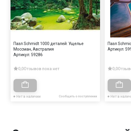
Пазл Schmidt 1000 деталей: Ущелье
Пазл Schmid
Моссман, Австралия
Артикул:
59
Артикул:
59286
0,0
Отзывов пока нет
0,0
Отзыв
Нет в наличии
Нет в нали
Сообщить о поступлении