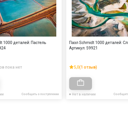
t 1000 деталей: Пастель
Пазл Schmidt 1000 деталей: С
924
Артикул:
59921
ов пока нет
5,0
(1 отзыв)
чии
Нет в наличии
Сообщить о поступлении
Сообщить