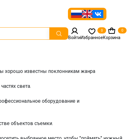
0
0
Войти
Избранное
Корзина
боты хорошо известны поклонникам жанра
частях света.
профессиональное оборудование и
стве объектов съемки.
з посетить выбранное место, чтобы "поймать" нужный