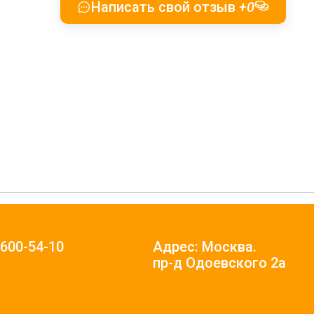
Написать свой отзыв
+0
)600-54-10
Адрес: Москва.
пр-д Одоевского 2а