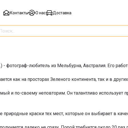
Контакты
О нас
Доставка
г.) - фотограф-любитель из Мельбурна, Австралия. Его ра
ается как на просторах Зеленого континента, так и в других 
емый и по-своему неповторим. Он талантливо использует 
е природные краски тех мест, которые он выбирает в каче
 получается далеко не сразу. Порой требуется около 20 ра