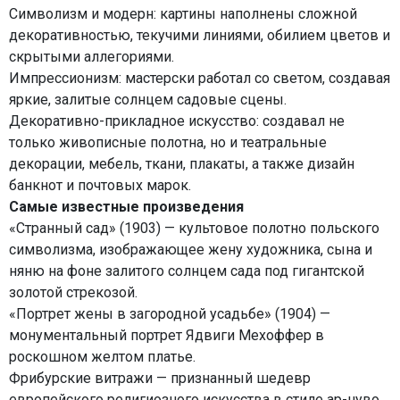
Символизм и модерн: картины наполнены сложной
декоративностью, текучими линиями, обилием цветов и
скрытыми аллегориями.
Импрессионизм: мастерски работал со светом, создавая
яркие, залитые солнцем садовые сцены.
Декоративно-прикладное искусство: создавал не
только живописные полотна, но и театральные
декорации, мебель, ткани, плакаты, а также дизайн
банкнот и почтовых марок.
Самые известные произведения
«Странный сад» (1903) — культовое полотно польского
символизма, изображающее жену художника, сына и
няню на фоне залитого солнцем сада под гигантской
золотой стрекозой.
«Портрет жены в загородной усадьбе» (1904) —
монументальный портрет Ядвиги Мехоффер в
роскошном желтом платье.
Фрибурские витражи — признанный шедевр
европейского религиозного искусства в стиле ар-нуво.