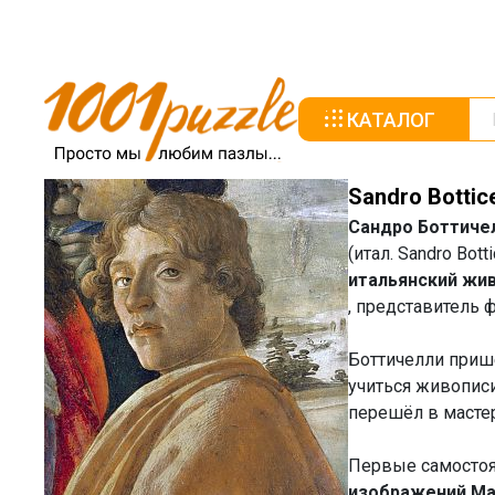
КАТАЛОГ
Sandro Bottice
Сандро Боттиче
(итал. Sandro Bot
итальянский жи
, представитель
Боттичелли прише
учиться живописи
перешёл в масте
Первые самостоя
изображений М