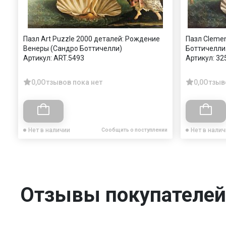
Пазл Art Puzzle 2000 деталей: Рождение
Пазл Clemen
Венеры (Сандро Боттичелли)
Боттичелли
Артикул:
ART.5493
Артикул:
32
0,0
Отзывов пока нет
0,0
Отзыв
Нет в наличии
Нет в нали
Сообщить о поступлении
Отзывы покупателей