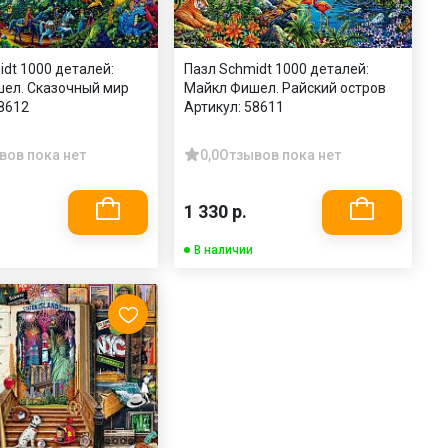
idt 1000 деталей:
Пазл Schmidt 1000 деталей:
ел. Сказочный мир
Майкл Фишел. Райский остров
8612
Артикул:
58611
вов пока нет
0,0
Отзывов пока нет
1 330 р.
В наличии