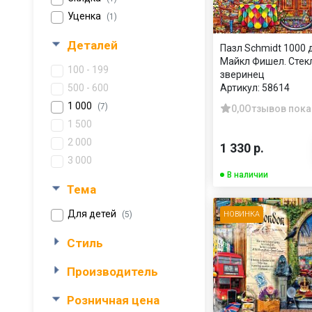
Уценка
(1)
Деталей
Пазл Schmidt 1000 
Майкл Фишел. Стек
100 - 199
зверинец
500 - 600
Артикул:
58614
1 000
(7)
0,0
Отзывов пока
1 500
2 000
1 330 р.
3 000
В наличии
Тема
Для детей
(5)
НОВИНКА
Стиль
Производитель
Розничная цена