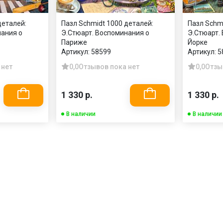
деталей:
Пазл Schmidt 1000 деталей:
Пазл Schm
нания о
Э.Стюарт. Воспоминания о
Э.Стюарт.
Париже
Йорке
Артикул:
58599
Артикул:
5
 нет
0,0
Отзывов пока нет
0,0
Отзы
1 330 р.
1 330 р.
В наличии
В наличии