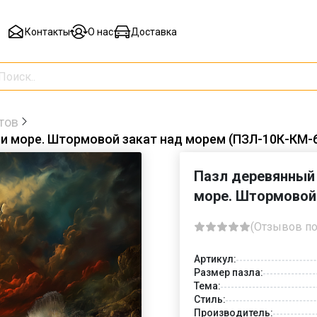
Контакты
О нас
Доставка
тов
 и море. Штормовой закат над морем (ПЗЛ-10К-КМ-
Пазл деревянный 
море. Штормовой
(Отзывов по
Артикул:
Размер пазла:
Тема:
Стиль:
Производитель: