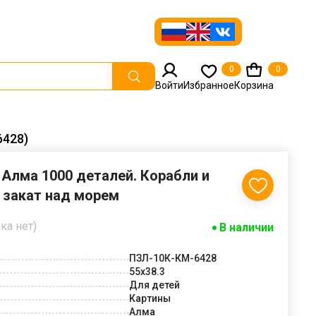
0
0
Войти
Избранное
Корзина
6428)
Алма 1000 деталей. Корабли и
 закат над морем
ка нет)
В наличии
ПЗЛ-10К-КМ-6428
55х38.3
Для детей
Картины
Алма