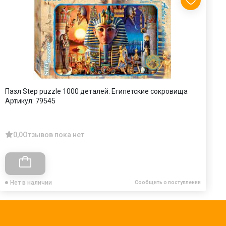
Пазл Step puzzle 1000 деталей: Египетские сокровища
П
Артикул:
79545
А
0,0
Отзывов пока нет
Нет в наличии
Сообщить о поступлении